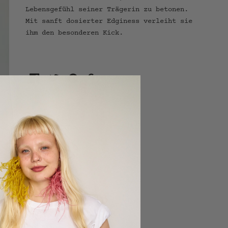
Lebensgefühl seiner Trägerin zu betonen.
Mit sanft dosierter Edginess verleiht sie
ihm den besonderen Kick.