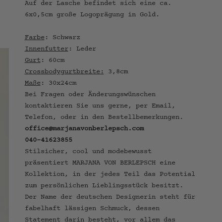
Auf der Lasche befindet sich eine ca.
6x0,5cm große Logoprägung in Gold.
Farbe
: Schwarz
Innenfutter
: Leder
Gurt
: 60cm
Crossbodygurtbreite:
3,8cm
Maße
: 30x24cm
Bei Fragen oder Änderungswünschen
kontaktieren Sie uns gerne, per Email,
Telefon, oder in den Bestellbemerkungen.
office@marjanavonberlepsch.com
040-41623855
Stilsicher, cool und modebewusst
präsentiert MARJANA VON BERLEPSCH eine
Kollektion, in der jedes Teil das Potential
zum persönlichen Lieblingsstück besitzt.
Der Name der deutschen Designerin steht für
fabelhaft lässigen Schmuck, dessen
Statement darin besteht, vor allem das