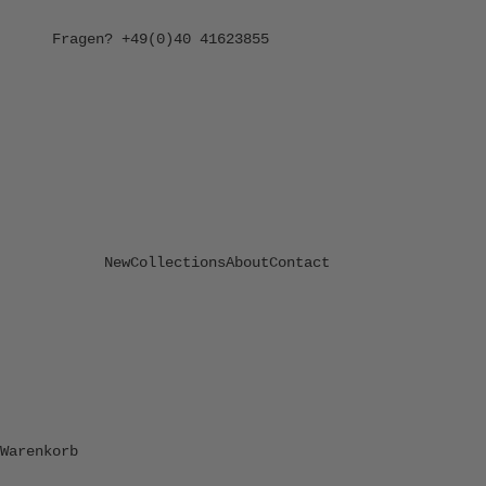
Zum Inhalt springen
Fragen?
+49(0)40 41623855
New
Collections
About
Contact
Warenkorb