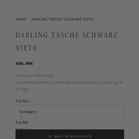
HOME
DARLING TASCHE SCHWARZ NIETE
DARLING TASCHE SCHWARZ
NIETE
Angebot
849,00€
Inklusive 19% MwSt.
Versandkostenfrei innerhalb Deutschlands
Lieferung: 2-
4 Tage
Farbe:
Schwarz
Farbe
Schwarz
In den Warenkorb